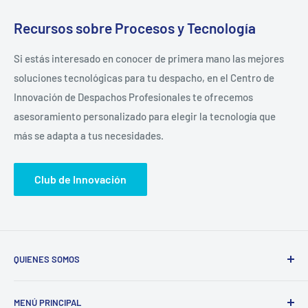
Recursos sobre Procesos y Tecnología
Si estás interesado en conocer de primera mano las mejores
soluciones tecnológicas para tu despacho, en el Centro de
Innovación de Despachos Profesionales te ofrecemos
asesoramiento personalizado para elegir la tecnología que
más se adapta a tus necesidades.
Club de Innovación
QUIENES SOMOS
El Centro de Innovación de Despachos Profesionales es una
MENÚ PRINCIPAL
comunidad apasionada por los Procesos y la Tecnología.