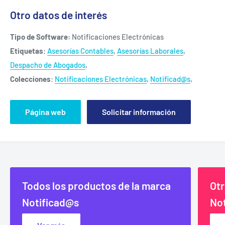
Otro datos de interés
Tipo de Software:
Notificaciones Electrónicas
Etiquetas
:
Asesorías Contables
,
Asesorías Laborales
,
Despacho de Abogados
,
Colecciones
:
Notificaciones Electrónicas
,
Notificad@s
,
Página web
Solicitar información
Todos los productos de la marca
Otr
Notificad@s
No