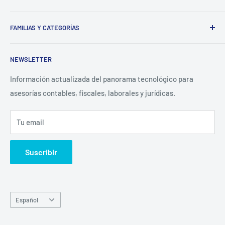
Categorías Productos
www.innovaciondespachos.com
FAMILIAS Y CATEGORÍAS
Categorías Servicios
Tipo de Despacho
Software
NEWSLETTER
Productos nuevos
Hardware
Proveedores homologados
Libros
Información actualizada del panorama tecnológico para
asesorías contables, fiscales, laborales y jurídicas.
Blog
Únete al Club
Tu email
Contacto
Suscribir
Idioma
Español