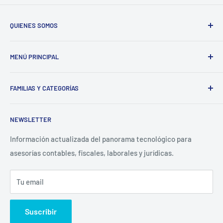
QUIENES SOMOS
El Centro de Innovación de Despachos Profesionales es una
MENÚ PRINCIPAL
comunidad apasionada por los Procesos y la Tecnología.
Categorías Productos
www.innovaciondespachos.com
FAMILIAS Y CATEGORÍAS
Categorías Servicios
Tipo de Despacho
Software
NEWSLETTER
Productos nuevos
Hardware
Proveedores homologados
Libros
Información actualizada del panorama tecnológico para
asesorías contables, fiscales, laborales y jurídicas.
Blog
Únete al Club
Tu email
Contacto
Suscribir